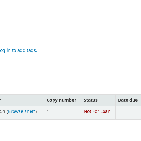
og in to add tags.
r
Copy number
Status
Date due
5h (
Browse shelf
)
1
Not For Loan