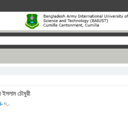
ল ইসলাম চৌধুরী
6-
.