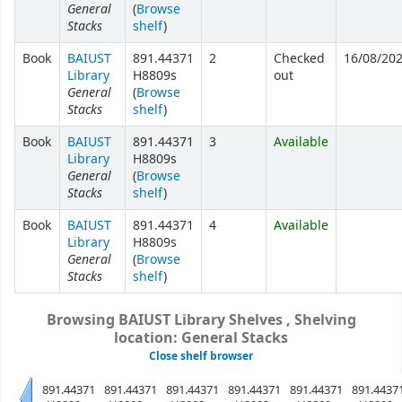
General
(
Browse
Stacks
shelf
)
Book
BAIUST
891.44371
2
Checked
16/08/20
Library
H8809s
out
General
(
Browse
Stacks
shelf
)
Book
BAIUST
891.44371
3
Available
Library
H8809s
General
(
Browse
Stacks
shelf
)
Book
BAIUST
891.44371
4
Available
Library
H8809s
General
(
Browse
Stacks
shelf
)
Browsing BAIUST Library Shelves , Shelving
location: General Stacks
Close shelf browser
891.44371
891.44371
891.44371
891.44371
891.44371
891.4437