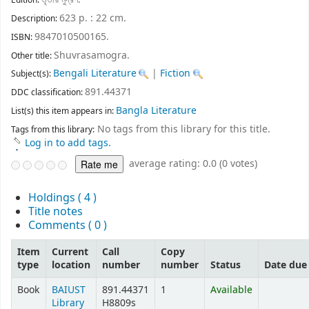
Edition:
623 p. : 22 cm
.
Description:
9847010500165.
ISBN:
Shuvrasamogra
.
Other title:
Bengali Literature
|
Fiction
Subject(s):
891.44371
DDC classification:
Bangla Literature
List(s) this item appears in:
No tags from this library for this title.
Tags from this library:
Log in to add tags.
average rating: 0.0 (0 votes)
Holdings
( 4 )
Title notes
Comments ( 0 )
Item
Current
Call
Copy
type
location
number
number
Status
Date due
Book
BAIUST
891.44371
1
Available
Library
H8809s