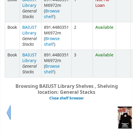
Library
M6972m
Loan
General
(
Browse
Stacks
shelf
)
Book
BAIUST
891.4480351
2
Available
Library
M6972m
General
(
Browse
Stacks
shelf
)
Book
BAIUST
891.4480351
3
Available
Library
M6972m
General
(
Browse
Stacks
shelf
)
Browsing BAIUST Library Shelves , Shelving
location: General Stacks
Close shelf browser
Previous