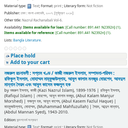
Material type:
Text
; Format:
print
; Literary form:
Not fiction
Publisher:
ঢাকা : বাংলা একাডেমি, ২০০৭. [পুর্নমুদ্রণ ২০১৮]
Other title:
Nazrul Rachanabali Vol-6.
Availability:
Items available for loan:
[
Call number:
891.441 N2392n
]
(1).
Items available for reference:
[
Call number:
891.441 N2392n
]
(1).
Lists:
Bangla Literature
.
Place hold
Add to your cart
নজরুল রচনাবলী : সপ্তম খণ্ড /
কাজী নজরুল ইসলাম, সম্পাদনা-পরিষদ :
রফিকুল ইসলাম, মোহাম্মদ মাহ্‌ফুজউল্লাহ, আবুল কালাম মনজুর মোরশেদ, আবদুল
মান্নান সৈয়দ এবং আবুল কাসেম ফজলুল হক
by
নজরুল ইসলাম, কাজী (Kazi Nazrul Islam)
, 1899-1976
|
রফিকুল ইসলাম,
(Rafiqul Islam)
|
মোরশেদ, আবুল কালাম মনজুর, (Abul Kalam Manjur
Morshed)
|
ফজলুল হক, আবুল কাশেম, (Abul Kasem Fazlul Haque)
|
মাহফুজউল্লাহ, মোহাম্মদ, (Muhammad Mahfuzullah)
|
সৈয়দ, আব্দুল মান্নান,
(Abdul Mannan Syed)
, 1943-2010
.
Edition:
জন্মশতবর্ষ সংস্করণ
Material type:
Text
; Format:
print
; Literary form:
Not fiction