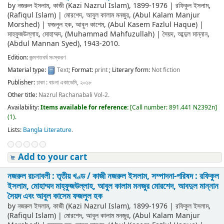
by
নজরুল ইসলাম, কাজী (Kazi Nazrul Islam)
, 1899-1976
|
রফিকুল ইসলাম,
(Rafiqul Islam)
|
মোরশেদ, আবুল কালাম মনজুর, (Abul Kalam Manjur
Morshed)
|
ফজলুল হক, আবুল কাশেম, (Abul Kasem Fazlul Haque)
|
মাহফুজউল্লাহ, মোহাম্মদ, (Muhammad Mahfuzullah)
|
সৈয়দ, আব্দুল মান্নান,
(Abdul Mannan Syed)
, 1943-2010
.
Edition:
জন্মশতবর্ষ সংস্করণ
Material type:
Text
; Format:
print
; Literary form:
Not fiction
Publisher:
ঢাকা : বাংলা একাডেমি, ২০১৮
Other title:
Nazrul Rachanabali Vol-2.
Availability:
Items available for reference:
[
Call number:
891.441 N2392n
]
(1).
Lists:
Bangla Literature
.
Add to your cart
নজরুল রচনাবলী : তৃতীয় খণ্ড /
কাজী নজরুল ইসলাম, সম্পাদনা-পরিষদ : রফিকুল
ইসলাম, মোহাম্মদ মাহ্‌ফুজউল্লাহ, আবুল কালাম মনজুর মোরশেদ, আবদুল মান্নান
সৈয়দ এবং আবুল কাসেম ফজলুল হক
by
নজরুল ইসলাম, কাজী (Kazi Nazrul Islam)
, 1899-1976
|
রফিকুল ইসলাম,
(Rafiqul Islam)
|
মোরশেদ, আবুল কালাম মনজুর, (Abul Kalam Manjur