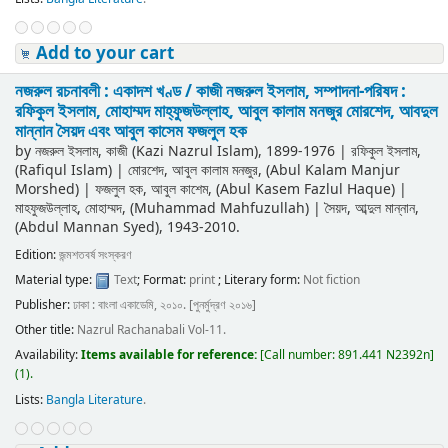
Add to your cart
নজরুল রচনাবলী : একাদশ খণ্ড /
কাজী নজরুল ইসলাম, সম্পাদনা-পরিষদ :
রফিকুল ইসলাম, মোহাম্মদ মাহ্‌ফুজউল্লাহ, আবুল কালাম মনজুর মোরশেদ, আবদুল
মান্নান সৈয়দ এবং আবুল কাসেম ফজলুল হক
by
নজরুল ইসলাম, কাজী (Kazi Nazrul Islam)
, 1899-1976
|
রফিকুল ইসলাম,
(Rafiqul Islam)
|
মোরশেদ, আবুল কালাম মনজুর, (Abul Kalam Manjur
Morshed)
|
ফজলুল হক, আবুল কাশেম, (Abul Kasem Fazlul Haque)
|
মাহফুজউল্লাহ, মোহাম্মদ, (Muhammad Mahfuzullah)
|
সৈয়দ, আব্দুল মান্নান,
(Abdul Mannan Syed)
, 1943-2010
.
Edition:
জন্মশতবর্ষ সংস্করণ
Material type:
Text
; Format:
print
; Literary form:
Not fiction
Publisher:
ঢাকা : বাংলা একাডেমি, ২০১০. [পুনর্মুদ্রণ ২০১৬]
Other title:
Nazrul Rachanabali Vol-11.
Availability:
Items available for reference:
[
Call number:
891.441 N2392n
]
(1).
Lists:
Bangla Literature
.