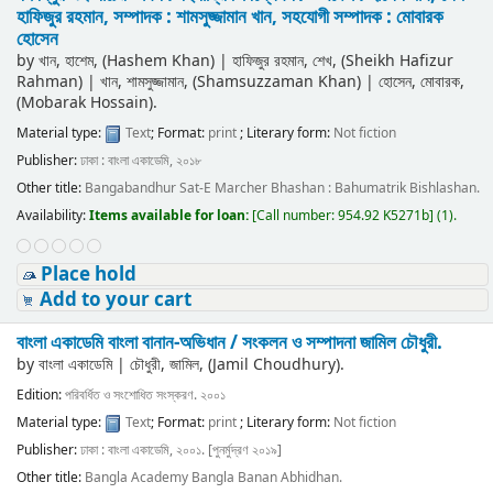
হাফিজুর রহমান, সম্পাদক : শামসুজ্জামান খান, সহযোগী সম্পাদক : মোবারক
হোসেন
by
খান, হাশেম, (Hashem Khan)
|
হাফিজুর রহমান, শেখ, (Sheikh Hafizur
Rahman)
|
খান, শামসুজ্জামান, (Shamsuzzaman Khan)
|
হোসেন, মোবারক,
(Mobarak Hossain).
Material type:
Text
; Format:
print
; Literary form:
Not fiction
Publisher:
ঢাকা : বাংলা একাডেমি, ২০১৮
Other title:
Bangabandhur Sat-E Marcher Bhashan : Bahumatrik Bishlashan.
Availability:
Items available for loan:
[
Call number:
954.92 K5271b
]
(1).
Place hold
Add to your cart
বাংলা একাডেমি বাংলা বানান-অভিধান /
সংকলন ও সম্পাদনা জামিল চৌধুরী.
by
বাংলা একাডেমি
|
চৌধুরী, জামিল, (Jamil Choudhury).
Edition:
পরিবর্ধিত ও সংশোধিত সংস্করণ. ২০০১
Material type:
Text
; Format:
print
; Literary form:
Not fiction
Publisher:
ঢাকা : বাংলা একাডেমি, ২০০১. [পুনর্মুদ্রণ ২০১৯]
Other title:
Bangla Academy Bangla Banan Abhidhan.