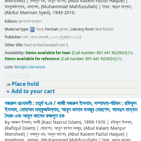
Morshed)
|
ফজলুল হক, আবুল কাশেম, (Abul Kasem Fazlul Haque)
|
মাহফুজউল্লাহ, মোহাম্মদ, (Muhammad Mahfuzullah)
|
সৈয়দ, আব্দুল মান্নান,
(Abdul Mannan Syed)
, 1943-2010
.
Edition:
জন্মশতবর্ষ সংস্করণ
Material type:
Text
; Format:
print
; Literary form:
Not fiction
Publisher:
ঢাকা : বাংলা একাডেমি, ২০০৭. [পুনর্মুদ্রণ ২০১৫]
Other title:
Nazrul Rachanabali Vol-3.
Availability:
Items available for loan:
[
Call number:
891.441 N2392n
]
(1).
Items available for reference:
[
Call number:
891.441 N2392n
]
(1).
Lists:
Bangla Literature
.
Place hold
Add to your cart
নজরুল রচনাবলী : চতুর্থ খণ্ড /
কাজী নজরুল ইসলাম, সম্পাদনা-পরিষদ : রফিকুল
ইসলাম, মোহাম্মদ মাহ্‌ফুজউল্লাহ, আবুল কালাম মনজুর মোরশেদ, আবদুল মান্নান
সৈয়দ এবং আবুল কাসেম ফজলুল হক
by
নজরুল ইসলাম, কাজী (Kazi Nazrul Islam)
, 1899-1976
|
রফিকুল ইসলাম,
(Rafiqul Islam)
|
মোরশেদ, আবুল কালাম মনজুর, (Abul Kalam Manjur
Morshed)
|
ফজলুল হক, আবুল কাশেম, (Abul Kasem Fazlul Haque)
|
মাহফুজউল্লাহ, মোহাম্মদ, (Muhammad Mahfuzullah)
|
সৈয়দ, আব্দুল মান্নান,