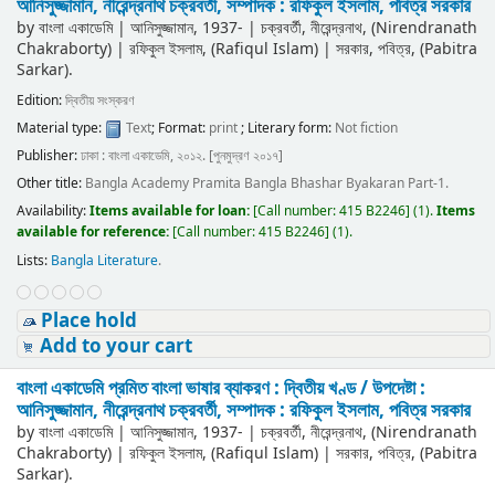
আনিসুজ্জামান, নীরেন্দ্রনাথ চক্রবর্তী, সম্পাদক : রফিকুল ইসলাম, পবিত্র সরকার
by
বাংলা একাডেমি
|
আনিসুজ্জামান
, 1937-
|
চক্রবর্তী, নীরেন্দ্রনাথ, (Nirendranath
Chakraborty)
|
রফিকুল ইসলাম, (Rafiqul Islam)
|
সরকার, পবিত্র, (Pabitra
Sarkar).
Edition:
দ্বিতীয় সংস্করণ
Material type:
Text
; Format:
print
; Literary form:
Not fiction
Publisher:
ঢাকা : বাংলা একাডেমি, ২০১২. [পুনমুদ্রণ ২০১৭]
Other title:
Bangla Academy Pramita Bangla Bhashar Byakaran Part-1.
Availability:
Items available for loan:
[
Call number:
415 B2246
]
(1).
Items
available for reference:
[
Call number:
415 B2246
]
(1).
Lists:
Bangla Literature
.
Place hold
Add to your cart
বাংলা একাডেমি প্রমিত বাংলা ভাষার ব্যাকরণ : দ্বিতীয় খণ্ড /
উপদেষ্টা :
আনিসুজ্জামান, নীরেন্দ্রনাথ চক্রবর্তী, সম্পাদক : রফিকুল ইসলাম, পবিত্র সরকার
by
বাংলা একাডেমি
|
আনিসুজ্জামান
, 1937-
|
চক্রবর্তী, নীরেন্দ্রনাথ, (Nirendranath
Chakraborty)
|
রফিকুল ইসলাম, (Rafiqul Islam)
|
সরকার, পবিত্র, (Pabitra
Sarkar).