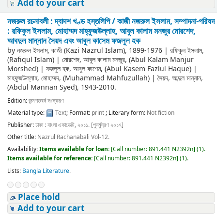
Add to your cart
নজরুল রচনাবলী : দ্বাদশ খণ্ড হস্তলিপি /
কাজী নজরুল ইসলাম, সম্পাদনা-পরিষদ
: রফিকুল ইসলাম, মোহাম্মদ মাহ্‌ফুজউল্লাহ, আবুল কালাম মনজুর মোরশেদ,
আবদুল মান্নান সৈয়দ এবং আবুল কাসেম ফজলুল হক
by
নজরুল ইসলাম, কাজী (Kazi Nazrul Islam)
, 1899-1976
|
রফিকুল ইসলাম,
(Rafiqul Islam)
|
মোরশেদ, আবুল কালাম মনজুর, (Abul Kalam Manjur
Morshed)
|
ফজলুল হক, আবুল কাশেম, (Abul Kasem Fazlul Haque)
|
মাহফুজউল্লাহ, মোহাম্মদ, (Muhammad Mahfuzullah)
|
সৈয়দ, আব্দুল মান্নান,
(Abdul Mannan Syed)
, 1943-2010
.
Edition:
জন্মশতবর্ষ সংস্করণ
Material type:
Text
; Format:
print
; Literary form:
Not fiction
Publisher:
ঢাকা : বাংলা একাডেমি, ২০১১. [পুনর্মুদ্রণ ২০১৭]
Other title:
Nazrul Rachanabali Vol-12.
Availability:
Items available for loan:
[
Call number:
891.441 N2392n
]
(1).
Items available for reference:
[
Call number:
891.441 N2392n
]
(1).
Lists:
Bangla Literature
.
Place hold
Add to your cart