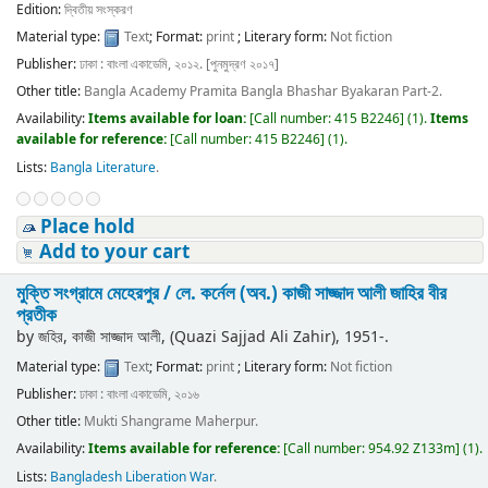
Edition:
দ্বিতীয় সংস্করণ
Material type:
Text
; Format:
print
; Literary form:
Not fiction
Publisher:
ঢাকা : বাংলা একাডেমি, ২০১২. [পুনমুদ্রণ ২০১৭]
Other title:
Bangla Academy Pramita Bangla Bhashar Byakaran Part-2.
Availability:
Items available for loan:
[
Call number:
415 B2246
]
(1).
Items
available for reference:
[
Call number:
415 B2246
]
(1).
Lists:
Bangla Literature
.
Place hold
Add to your cart
মুক্তি সংগ্রামে মেহেরপুর /
লে. কর্নেল (অব.) কাজী সাজ্জাদ আলী জাহির বীর
প্রতীক
by
জহির, কাজী সাজ্জাদ আলী, (Quazi Sajjad Ali Zahir)
, 1951-
.
Material type:
Text
; Format:
print
; Literary form:
Not fiction
Publisher:
ঢাকা : বাংলা একাডেমি, ২০১৬
Other title:
Mukti Shangrame Maherpur.
Availability:
Items available for reference:
[
Call number:
954.92 Z133m
]
(1).
Lists:
Bangladesh Liberation War
.