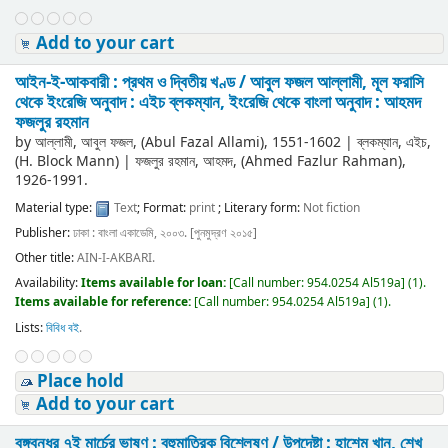
Add to your cart
আইন-ই-আকবারী : প্রথম ও দ্বিতীয় খণ্ড /
আবুল ফজল আল্লামী, মূল ফরাসি
থেকে ইংরেজি অনুবাদ : এইচ ব্লকম্যান, ইংরেজি থেকে বাংলা অনুবাদ : আহমদ
ফজলুর রহমান
by
আল্লামী, আবুল ফজল, (Abul Fazal Allami)
, 1551-1602
|
ব্লকম্যান, এইচ,
(H. Block Mann)
|
ফজলুর রহমান, আহমদ, (Ahmed Fazlur Rahman)
,
1926-1991
.
Material type:
Text
; Format:
print
; Literary form:
Not fiction
Publisher:
ঢাকা : বাংলা একাডেমি, ২০০৩. [পুনমুদ্রণ ২০১৫]
Other title:
AIN-I-AKBARI.
Availability:
Items available for loan:
[
Call number:
954.0254 Al519a
]
(1).
Items available for reference:
[
Call number:
954.0254 Al519a
]
(1).
Lists:
বিবিধ বই
.
Place hold
Add to your cart
বঙ্গবন্ধুর ৭ই মার্চের ভাষণ : বহুমাত্রিক বিশ্লেষণ /
উপদেষ্টা : হাশেম খান, শেখ