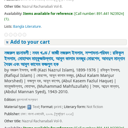
Other title:
Nazrul Rachanabali Vol-8.
Availability:
Items available for reference:
[
Call number:
891.441 N2392n
]
(1).
Lists:
Bangla Literature
.
Add to your cart
নজরুল রচনাবলী : নবম খণ্ড /
কাজী নজরুল ইসলাম, সম্পাদনা-পরিষদ : রফিকুল
ইসলাম, মোহাম্মদ মাহ্‌ফুজউল্লাহ, আবুল কালাম মনজুর মোরশেদ, আবদুল মান্নান
সৈয়দ এবং আবুল কাসেম ফজলুল হক
by
নজরুল ইসলাম, কাজী (Kazi Nazrul Islam)
, 1899-1976
|
রফিকুল ইসলাম,
(Rafiqul Islam)
|
মোরশেদ, আবুল কালাম মনজুর, (Abul Kalam Manjur
Morshed)
|
ফজলুল হক, আবুল কাশেম, (Abul Kasem Fazlul Haque)
|
মাহফুজউল্লাহ, মোহাম্মদ, (Muhammad Mahfuzullah)
|
সৈয়দ, আব্দুল মান্নান,
(Abdul Mannan Syed)
, 1943-2010
.
Edition:
জন্মশতবর্ষ সংস্করণ
Material type:
Text
; Format:
print
; Literary form:
Not fiction
Publisher:
ঢাকা : বাংলা একাডেমি, ২০০৯. [পুনর্মুদ্রণ ২০১৫]
Other title:
Nazrul Rachanabali Vol-9.