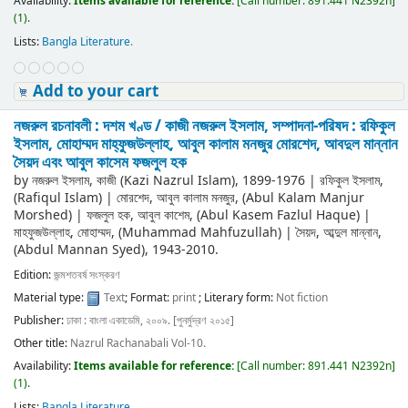
Availability:
Items available for reference:
[
Call number:
891.441 N2392n
]
(1).
Lists:
Bangla Literature
.
Add to your cart
নজরুল রচনাবলী : দশম খণ্ড /
কাজী নজরুল ইসলাম, সম্পাদনা-পরিষদ : রফিকুল
ইসলাম, মোহাম্মদ মাহ্‌ফুজউল্লাহ, আবুল কালাম মনজুর মোরশেদ, আবদুল মান্নান
সৈয়দ এবং আবুল কাসেম ফজলুল হক
by
নজরুল ইসলাম, কাজী (Kazi Nazrul Islam)
, 1899-1976
|
রফিকুল ইসলাম,
(Rafiqul Islam)
|
মোরশেদ, আবুল কালাম মনজুর, (Abul Kalam Manjur
Morshed)
|
ফজলুল হক, আবুল কাশেম, (Abul Kasem Fazlul Haque)
|
মাহফুজউল্লাহ, মোহাম্মদ, (Muhammad Mahfuzullah)
|
সৈয়দ, আব্দুল মান্নান,
(Abdul Mannan Syed)
, 1943-2010
.
Edition:
জন্মশতবর্ষ সংস্করণ
Material type:
Text
; Format:
print
; Literary form:
Not fiction
Publisher:
ঢাকা : বাংলা একাডেমি, ২০০৯. [পুনর্মুদ্রণ ২০১৫]
Other title:
Nazrul Rachanabali Vol-10.
Availability:
Items available for reference:
[
Call number:
891.441 N2392n
]
(1).
Lists:
Bangla Literature
.