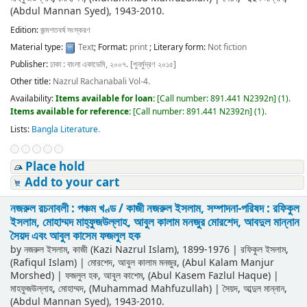
(Abdul Mannan Syed)
, 1943-2010
.
Edition:
জন্মশতবর্ষ সংস্করণ
Material type:
Text
; Format:
print
; Literary form:
Not fiction
Publisher:
ঢাকা : বাংলা একাডেমি, ২০০৭. [পুনর্মুদ্রণ ২০১৫]
Other title:
Nazrul Rachanabali Vol-4.
Availability:
Items available for loan:
[
Call number:
891.441 N2392n
]
(1).
Items available for reference:
[
Call number:
891.441 N2392n
]
(1).
Lists:
Bangla Literature
.
Place hold
Add to your cart
নজরুল রচনাবলী : পঞ্চম খণ্ড /
কাজী নজরুল ইসলাম, সম্পাদনা-পরিষদ : রফিকুল
ইসলাম, মোহাম্মদ মাহ্‌ফুজউল্লাহ, আবুল কালাম মনজুর মোরশেদ, আবদুল মান্নান
সৈয়দ এবং আবুল কাসেম ফজলুল হক
by
নজরুল ইসলাম, কাজী (Kazi Nazrul Islam)
, 1899-1976
|
রফিকুল ইসলাম,
(Rafiqul Islam)
|
মোরশেদ, আবুল কালাম মনজুর, (Abul Kalam Manjur
Morshed)
|
ফজলুল হক, আবুল কাশেম, (Abul Kasem Fazlul Haque)
|
মাহফুজউল্লাহ, মোহাম্মদ, (Muhammad Mahfuzullah)
|
সৈয়দ, আব্দুল মান্নান,
(Abdul Mannan Syed)
, 1943-2010
.