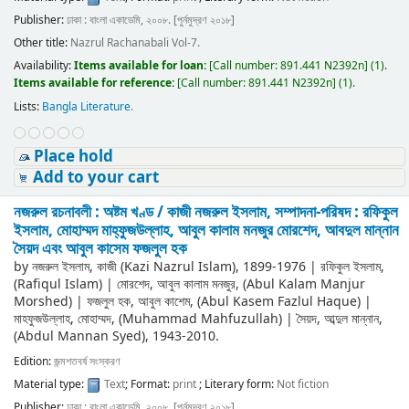
Publisher:
ঢাকা : বাংলা একাডেমি, ২০০৮. [পুর্নমুদ্রণ ২০১৮]
Other title:
Nazrul Rachanabali Vol-7.
Availability:
Items available for loan:
[
Call number:
891.441 N2392n
]
(1).
Items available for reference:
[
Call number:
891.441 N2392n
]
(1).
Lists:
Bangla Literature
.
Place hold
Add to your cart
নজরুল রচনাবলী : অষ্টম খণ্ড /
কাজী নজরুল ইসলাম, সম্পাদনা-পরিষদ : রফিকুল
ইসলাম, মোহাম্মদ মাহ্‌ফুজউল্লাহ, আবুল কালাম মনজুর মোরশেদ, আবদুল মান্নান
সৈয়দ এবং আবুল কাসেম ফজলুল হক
by
নজরুল ইসলাম, কাজী (Kazi Nazrul Islam)
, 1899-1976
|
রফিকুল ইসলাম,
(Rafiqul Islam)
|
মোরশেদ, আবুল কালাম মনজুর, (Abul Kalam Manjur
Morshed)
|
ফজলুল হক, আবুল কাশেম, (Abul Kasem Fazlul Haque)
|
মাহফুজউল্লাহ, মোহাম্মদ, (Muhammad Mahfuzullah)
|
সৈয়দ, আব্দুল মান্নান,
(Abdul Mannan Syed)
, 1943-2010
.
Edition:
জন্মশতবর্ষ সংস্করণ
Material type:
Text
; Format:
print
; Literary form:
Not fiction
Publisher:
ঢাকা : বাংলা একাডেমি, ২০০৮. [পুর্নমুদ্রণ ২০১৮]