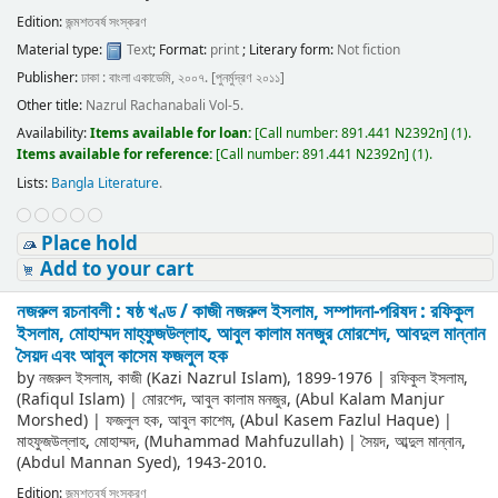
Edition:
জন্মশতবর্ষ সংস্করণ
Material type:
Text
; Format:
print
; Literary form:
Not fiction
Publisher:
ঢাকা : বাংলা একাডেমি, ২০০৭. [পুনর্মুদ্রণ ২০১১]
Other title:
Nazrul Rachanabali Vol-5.
Availability:
Items available for loan:
[
Call number:
891.441 N2392n
]
(1).
Items available for reference:
[
Call number:
891.441 N2392n
]
(1).
Lists:
Bangla Literature
.
Place hold
Add to your cart
নজরুল রচনাবলী : ষষ্ঠ খণ্ড /
কাজী নজরুল ইসলাম, সম্পাদনা-পরিষদ : রফিকুল
ইসলাম, মোহাম্মদ মাহ্‌ফুজউল্লাহ, আবুল কালাম মনজুর মোরশেদ, আবদুল মান্নান
সৈয়দ এবং আবুল কাসেম ফজলুল হক
by
নজরুল ইসলাম, কাজী (Kazi Nazrul Islam)
, 1899-1976
|
রফিকুল ইসলাম,
(Rafiqul Islam)
|
মোরশেদ, আবুল কালাম মনজুর, (Abul Kalam Manjur
Morshed)
|
ফজলুল হক, আবুল কাশেম, (Abul Kasem Fazlul Haque)
|
মাহফুজউল্লাহ, মোহাম্মদ, (Muhammad Mahfuzullah)
|
সৈয়দ, আব্দুল মান্নান,
(Abdul Mannan Syed)
, 1943-2010
.
Edition:
জন্মশতবর্ষ সংস্করণ