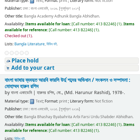
Material type:
Text
; Format:
print
; Literary form:
Not fiction
Publisher:
ঢাকা : বাংলা একাডেমি, ২০১৬. [পুনর্মুদ্রণ ২০১৭]
Other title:
Bangla Academy Adhunik Bangla Abhidhan.
Availability:
Items available for loan:
[
Call number:
413 B2246
]
(1).
Items
available for reference:
[
Call number:
413 B2246
]
(1).
Checked out (1).
Lists:
Bangla Literature
,
বিবিধ বই
.
Place hold
Add to your cart
বাংলা ভাষায় ব্যবহৃত আরবি ফারসি উর্দু শব্দের অভিধান /
সংকলন ও সম্পাদনা :
মোহাম্মদ হারুন রশিদ
by
বাংলা একাডেমি
|
হারুনর রশিদ, মো., (Md. Harunur Rashid)
, 1978-
.
Material type:
Text
; Format:
print
; Literary form:
Not fiction
Publisher:
ঢাকা : বাংলা একাডেমি, ২০১৫. [পুনর্মুদ্রণ ২০১৬]
Other title:
Bangla Bhashay Byabahrita Arbi Farsi Urdu Shabder Abhidhan.
Availability:
Items available for loan:
[
Call number:
413 B2246
]
(1).
Items
available for reference:
[
Call number:
413 B2246
]
(1).
Lists:
বিবিধ বই
.