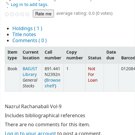
Log in to add tags.
average rating: 0.0 (0 votes)
Holdings
( 1 )
Title notes
Comments ( 0 )
Item
Current
Call
Copy
Date
type
location
number
number
Status
due
Barco
Book
BAIUST
891.441
1
Not
01208
Library
N2392n
For
General
(
Browse
Loan
Stacks
shelf
)
Nazrul Rachanabali Vol-9
Includes bibliographical references
There are no comments for this item.
Log in to your account
to post a comment.