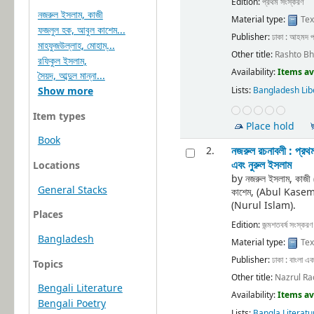
Edition:
প্রথম সংস্করণ
নজরুল ইসলাম, কাজী
Material type:
Tex
ফজলুল হক, আবুল কাশেম...
Publisher:
ঢাকা : আহমদ প
মাহফুজউল্লাহ, মোহাম্...
Other title:
Rashto Bh
রফিকুল ইসলাম,
Availability:
Items av
সৈয়দ, আব্দুল মান্না...
Show more
Lists:
Bangladesh Lib
Item types
Place hold
Book
নজরুল রচনাবলী : প্রথ
2.
এবং নুরুল ইসলাম
Locations
by
নজরুল ইসলাম, কাজ
General Stacks
কাশেম, (Abul Kase
(Nurul Islam).
Places
Edition:
জন্মশতবর্ষ সংস্করণ
Bangladesh
Material type:
Tex
Publisher:
ঢাকা : বাংলা এক
Topics
Other title:
Nazrul Ra
Bengali Literature
Availability:
Items av
Bengali Poetry
Lists:
Bangla Literatu