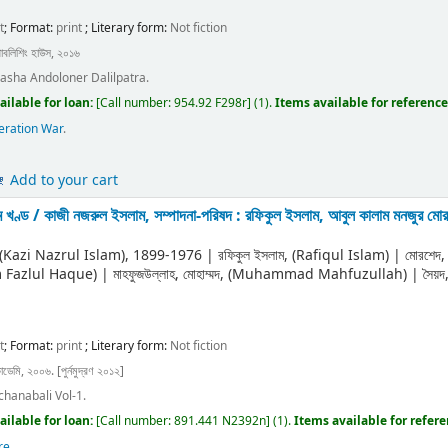
t
; Format:
print
; Literary form:
Not fiction
াবলিশিং হাউস, ২০১৬
asha Andoloner Dalilpatra.
ailable for loan:
[
Call number:
954.92 F298r
]
(1).
Items available for reference
eration War
.
Add to your cart
ম খণ্ড /
কাজী নজরুল ইসলাম, সম্পাদনা-পরিষদ : রফিকুল ইসলাম, আবুল কালাম মনজুর মোরশ
ী (Kazi Nazrul Islam)
, 1899-1976
|
রফিকুল ইসলাম, (Rafiqul Islam)
|
মোরশেদ
m Fazlul Haque)
|
মাহফুজউল্লাহ, মোহাম্মদ, (Muhammad Mahfuzullah)
|
সৈয়
t
; Format:
print
; Literary form:
Not fiction
াডেমি, ২০০৬. [পুর্নমুদ্রণ ২০১২]
chanabali Vol-1.
ailable for loan:
[
Call number:
891.441 N2392n
]
(1).
Items available for refer
re
.