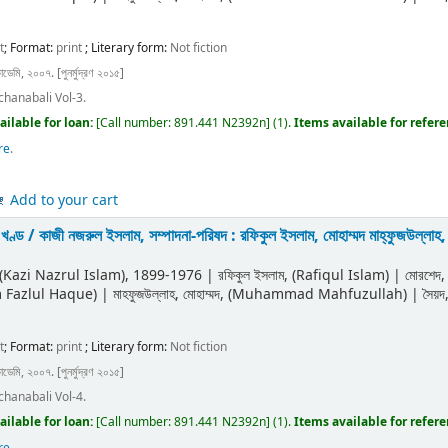
t
; Format:
print
; Literary form:
Not fiction
াডেমি, ২০০৭. [পুনর্মুদ্রণ ২০১৫]
chanabali Vol-3.
ailable for loan:
[
Call number:
891.441 N2392n
]
(1).
Items available for refer
re
.
Add to your cart
থ খণ্ড /
কাজী নজরুল ইসলাম, সম্পাদনা-পরিষদ : রফিকুল ইসলাম, মোহাম্মদ মাহ্‌ফুজউল্লা
ী (Kazi Nazrul Islam)
, 1899-1976
|
রফিকুল ইসলাম, (Rafiqul Islam)
|
মোরশেদ
m Fazlul Haque)
|
মাহফুজউল্লাহ, মোহাম্মদ, (Muhammad Mahfuzullah)
|
সৈয়
t
; Format:
print
; Literary form:
Not fiction
াডেমি, ২০০৭. [পুনর্মুদ্রণ ২০১৫]
chanabali Vol-4.
ailable for loan:
[
Call number:
891.441 N2392n
]
(1).
Items available for refer