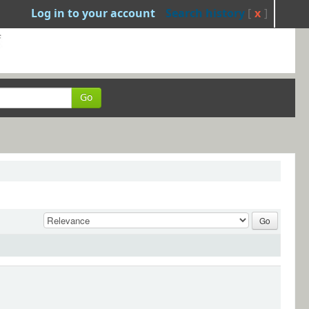
Log in to your account
Search history
[
x
]
Go