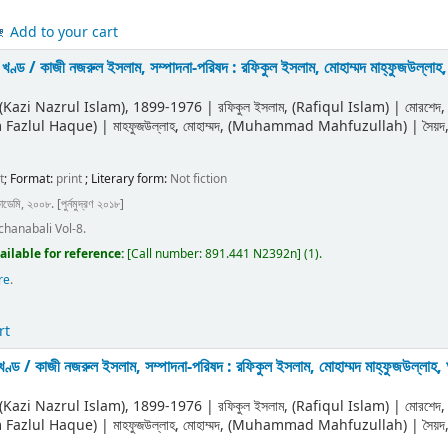
Add to your cart
ম খণ্ড /
কাজী নজরুল ইসলাম, সম্পাদনা-পরিষদ : রফিকুল ইসলাম, মোহাম্মদ মাহ্‌ফুজউল্লা
ী (Kazi Nazrul Islam)
, 1899-1976
|
রফিকুল ইসলাম, (Rafiqul Islam)
|
মোরশেদ
m Fazlul Haque)
|
মাহফুজউল্লাহ, মোহাম্মদ, (Muhammad Mahfuzullah)
|
সৈয়
t
; Format:
print
; Literary form:
Not fiction
াডেমি, ২০০৮. [পুর্নমুদ্রণ ২০১৮]
chanabali Vol-8.
ailable for reference:
[
Call number:
891.441 N2392n
]
(1).
re
.
rt
খণ্ড /
কাজী নজরুল ইসলাম, সম্পাদনা-পরিষদ : রফিকুল ইসলাম, মোহাম্মদ মাহ্‌ফুজউল্লাহ
ী (Kazi Nazrul Islam)
, 1899-1976
|
রফিকুল ইসলাম, (Rafiqul Islam)
|
মোরশেদ
m Fazlul Haque)
|
মাহফুজউল্লাহ, মোহাম্মদ, (Muhammad Mahfuzullah)
|
সৈয়