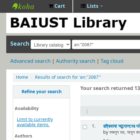
Cart
Lists
BAIUST
Library
Search
Advanced search
Authority search
Tag cloud
Home
›
Results of search for 'an:"2087"'
Your search returned 13 
Refine your search
Availability
|
Limit to currently
available items.
রাষ্ট্রভাষা আন্দোলনের 
1.
by
ফজলুল হক, আবুল 
Authors