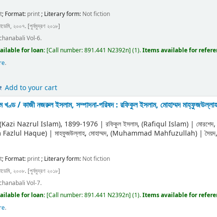
t
; Format:
print
; Literary form:
Not fiction
াডেমি, ২০০৭. [পুর্নমুদ্রণ ২০১৮]
chanabali Vol-6.
ailable for loan:
[
Call number:
891.441 N2392n
]
(1).
Items available for refer
re
.
Add to your cart
ম খণ্ড /
কাজী নজরুল ইসলাম, সম্পাদনা-পরিষদ : রফিকুল ইসলাম, মোহাম্মদ মাহ্‌ফুজউল্ল
ী (Kazi Nazrul Islam)
, 1899-1976
|
রফিকুল ইসলাম, (Rafiqul Islam)
|
মোরশেদ
m Fazlul Haque)
|
মাহফুজউল্লাহ, মোহাম্মদ, (Muhammad Mahfuzullah)
|
সৈয়
t
; Format:
print
; Literary form:
Not fiction
াডেমি, ২০০৮. [পুর্নমুদ্রণ ২০১৮]
chanabali Vol-7.
ailable for loan:
[
Call number:
891.441 N2392n
]
(1).
Items available for refer
re
.