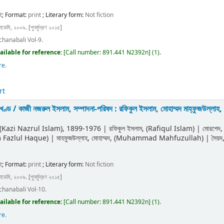
t
; Format:
print
; Literary form:
Not fiction
াডেমি, ২০০৯. [পুনর্মুদ্রণ ২০১৫]
chanabali Vol-9.
ailable for reference:
[
Call number:
891.441 N2392n
]
(1).
re
.
rt
 খণ্ড /
কাজী নজরুল ইসলাম, সম্পাদনা-পরিষদ : রফিকুল ইসলাম, মোহাম্মদ মাহ্‌ফুজউল্লাহ
ী (Kazi Nazrul Islam)
, 1899-1976
|
রফিকুল ইসলাম, (Rafiqul Islam)
|
মোরশেদ
m Fazlul Haque)
|
মাহফুজউল্লাহ, মোহাম্মদ, (Muhammad Mahfuzullah)
|
সৈয়
t
; Format:
print
; Literary form:
Not fiction
াডেমি, ২০০৯. [পুনর্মুদ্রণ ২০১৫]
chanabali Vol-10.
ailable for reference:
[
Call number:
891.441 N2392n
]
(1).
re
.