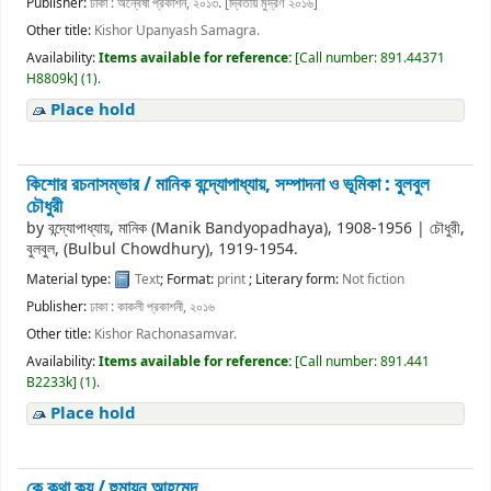
Publisher:
ঢাকা : অন্বেষা প্রকাশন, ২০১৩. [দ্বিতীয় মুদ্রণ ২০১৬]
Other title:
Kishor Upanyash Samagra.
Availability:
Items available for reference:
[
Call number:
891.44371
H8809k
]
(1).
Place hold
কিশোর রচনাসম্ভার /
মানিক বন্দ্যোপাধ্যায়, সম্পাদনা ও ভূমিকা : বুলবুল
চৌধুরী
by
বন্দ্যোপাধ্যায়, মানিক (Manik Bandyopadhaya)
, 1908-1956
|
চৌধুরী,
বুলবুল, (Bulbul Chowdhury)
, 1919-1954
.
Material type:
Text
; Format:
print
; Literary form:
Not fiction
Publisher:
ঢাকা : কাকলী প্রকাশনী, ২০১৬
Other title:
Kishor Rachonasamvar.
Availability:
Items available for reference:
[
Call number:
891.441
B2233k
]
(1).
Place hold
কে কথা কয় /
হুমায়ূন আহমেদ