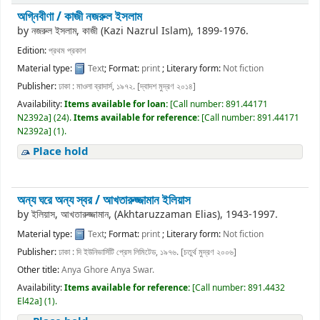
অগ্নিবীণা /
কাজী নজরুল ইসলাম
by
নজরুল ইসলাম, কাজী (Kazi Nazrul Islam)
, 1899-1976
.
Edition:
প্রথম প্রকাশ
Material type:
Text
; Format:
print
; Literary form:
Not fiction
Publisher:
ঢাকা : মাওলা ব্রাদার্স, ১৯৭২. [দ্বাদশ মুদ্রণ ২০১৪]
Availability:
Items available for loan:
[
Call number:
891.44171
N2392a
]
(24).
Items available for reference:
[
Call number:
891.44171
N2392a
]
(1).
Place hold
অন্য ঘরে অন্য স্বর /
আখতারুজ্জামান ইলিয়াস
by
ইলিয়াস, আখতারুজ্জামান, (Akhtaruzzaman Elias)
, 1943-1997
.
Material type:
Text
; Format:
print
; Literary form:
Not fiction
Publisher:
ঢাকা : দি ইউনিভার্সিটি প্রেস লিমিটেড, ১৯৭৬. [চতুর্থ মুদ্রণ ২০০৬]
Other title:
Anya Ghore Anya Swar.
Availability:
Items available for reference:
[
Call number:
891.4432
El42a
]
(1).