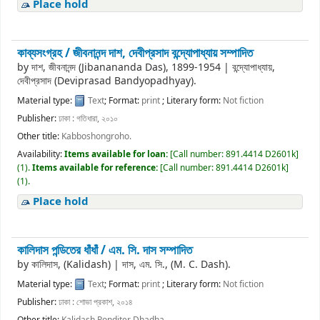
Place hold
কাব্যসংগ্রহ /
জীবনানন্দ দাশ, দেবীপ্রসাদ বন্দ্যোপাধ্যায় সম্পাদিত
by
দাশ, জীবনানন্দ (Jibanananda Das)
, 1899-1954
|
বন্দ্যোপাধ্যায়,
দেবীপ্রসাদ (Deviprasad Bandyopadhyay).
Material type:
Text
; Format:
print
; Literary form:
Not fiction
Publisher:
ঢাকা : গতিধারা, ২০১০
Other title:
Kabboshongroho.
Availability:
Items available for loan:
[
Call number:
891.4414 D2601k
]
(1).
Items available for reference:
[
Call number:
891.4414 D2601k
]
(1).
Place hold
কালিদাস পন্ডিতের ধাঁধাঁ /
এম. সি. দাস সম্পাদিত
by
কালিদাস, (Kalidash)
|
দাস, এম. সি., (M. C. Dash).
Material type:
Text
; Format:
print
; Literary form:
Not fiction
Publisher:
ঢাকা : শোভা প্রকাশ, ২০১৪
Other title:
Kalidash Ponditer Dhadha.