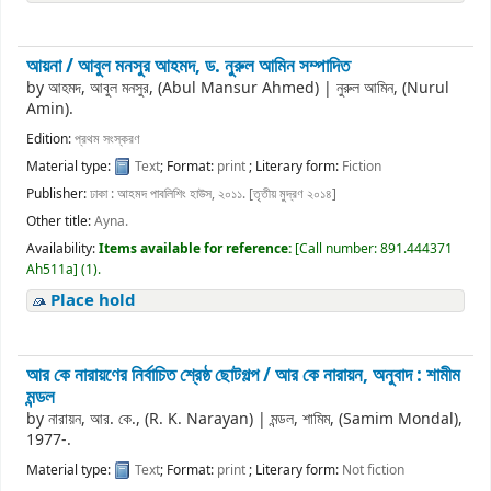
আয়না /
আবুল মনসুর আহমদ, ড. নুরুল আমিন সম্পাদিত
by
আহমদ, আবুল মনসুর, (Abul Mansur Ahmed)
|
নুরুল আমিন, (Nurul
Amin).
Edition:
প্রথম সংস্করণ
Material type:
Text
; Format:
print
; Literary form:
Fiction
Publisher:
ঢাকা : আহমদ পাবলিশিং হাউস, ২০১১. [তৃতীয় মুদ্রণ ২০১৪]
Other title:
Ayna.
Availability:
Items available for reference:
[
Call number:
891.444371
Ah511a
]
(1).
Place hold
আর কে নারায়ণের নির্বাচিত শ্রেষ্ঠ ছোটগল্প /
আর কে নারায়ন, অনুবাদ : শামীম
মন্ডল
by
নারায়ন, আর. কে., (R. K. Narayan)
|
মন্ডল, শামিম, (Samim Mondal)
,
1977-
.
Material type:
Text
; Format:
print
; Literary form:
Not fiction