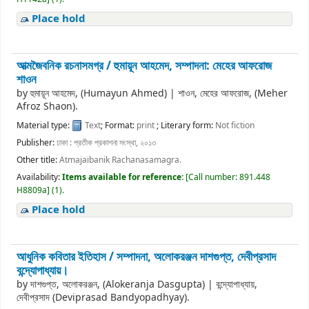
Place hold
আত্মজৈবনিক রচনাসমগ্র /
হুমায়ূন আহমেদ, সম্পাদনা: মেহের আফরোজ
শাওন
by
হুমায়ূন আহমেদ, (Humayun Ahmed)
|
শাওন, মেহের আফরোজ, (Meher
Afroz Shaon).
Material type:
Text
; Format:
print
; Literary form:
Not fiction
Publisher:
ঢাকা : প্রতীক প্রকাশনা সংস্থা, ২০১৩
Other title:
Atmajaibanik Rachanasamagra.
Availability:
Items available for reference:
[
Call number:
891.448
H8809a
]
(1).
Place hold
আধুনিক কবিতার ইতিহাস /
সম্পাদনা, অলোকরঞ্জন দাশগুপ্ত, দেবীপ্রসাদ
বন্দ্যোপাধ্যায়।
by
দাশগুপ্ত, অলোকরঞ্জন, (Alokeranja Dasgupta)
|
বন্দ্যোপাধ্যায়,
দেবীপ্রসাদ (Deviprasad Bandyopadhyay).