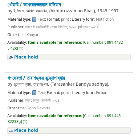
খোঁয়ারি /
আখতারুজ্জামান ইলিয়াস
by
ইলিয়াস, আখতারুজ্জামান, (Akhtaruzzaman Elias)
, 1943-1997
.
Material type:
Text
; Format:
print
; Literary form:
Not fiction
Publisher:
ঢাকা : দি ইউনিভার্সিটি প্রেস লিমিটেড, ১৯৮২. [ষষ্ঠ মুদ্রণ ২০১৪]
Other title:
Khoyari.
Availability:
Items available for reference:
[
Call number:
891.4432
El42k
]
(1).
Place hold
গণদেবতা /
তারাশঙ্কর বন্দ্যোপাধ্যায়
by
বন্দ্যোপাধ্যায়, তারাশঙ্কর, (Tarasankar Bandyupadhya).
Material type:
Text
; Format:
print
; Literary form:
Fiction
Publisher:
ঢাকা : ঝিনুক প্রকাশনী, ২০১৪
Other title:
Gono Devorta.
Availability:
Items available for reference:
[
Call number:
891.443
B2233g
]
(1).
Place hold