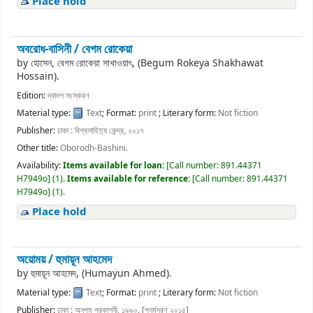
Place hold
অবরোধ-বাসিনী /
বেগম রোকেয়া
by
হোসেন, বেগম রোকেয়া সাখাওয়াৎ, (Begum Rokeya Shakhawat
Hossain).
Edition:
দ্বাদশ সংস্করণ
Material type:
Text
; Format:
print
; Literary form:
Not fiction
Publisher:
ঢাকা : বিশ্বসাহিত্য কেন্দ্র, ২০১৭
Other title:
Oborodh-Bashini.
Availability:
Items available for loan:
[
Call number:
891.44371
H7949o
]
(1).
Items available for reference:
[
Call number:
891.44371
H7949o
]
(1).
Place hold
অয়োময় /
হুমায়ূন আহমেদ
by
হুমায়ূন আহমেদ, (Humayun Ahmed).
Material type:
Text
; Format:
print
; Literary form:
Not fiction
Publisher:
ঢাকা : অনুপম প্রকাশনী, ১৯৯০. [পুনর্মুদ্রণ ২০১৫]