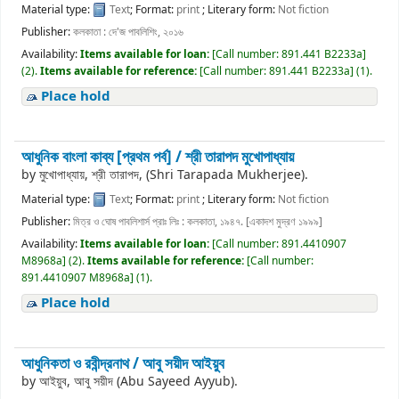
Material type:
Text
; Format:
print
; Literary form:
Not fiction
Publisher:
কলকাতা : দে'জ পাবলিশিং, ২০১৬
Availability:
Items available for loan:
[
Call number:
891.441 B2233a
]
(2).
Items available for reference:
[
Call number:
891.441 B2233a
]
(1).
Place hold
আধুনিক বাংলা কাব্য [প্রথম পর্ব] /
শ্রী তারাপদ মুখোপাধ্যায়
by
মুখোপাধ্যায়, শ্রী তারাপদ, (Shri Tarapada Mukherjee).
Material type:
Text
; Format:
print
; Literary form:
Not fiction
Publisher:
মিত্র ও ঘোষ পাবলিশার্স প্রাঃ লিঃ : কলকাতা, ১৯৪৭. [একাদশ মুদ্রণ ১৯৯৯]
Availability:
Items available for loan:
[
Call number:
891.4410907
M8968a
]
(2).
Items available for reference:
[
Call number:
891.4410907 M8968a
]
(1).
Place hold
আধুনিকতা ও রবীন্দ্রনাথ /
আবু সয়ীদ আইয়ুব
by
আইয়ুব, আবু সয়ীদ (Abu Sayeed Ayyub).