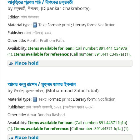
আবৃত্তির প্রথম পাঠ /
দীপংকর চক্রবর্তী
by
চক্রবর্তী, দীপংকর, (Dipankar Chakraborty).
Edition:
অষ্টম সংস্করণ
Material type:
Text
; Format:
print
; Literary form:
Not fiction
Publisher:
ঢাকা : গতিধারা, ২০১২
Other title:
Abrittir Prothom Path.
Availability:
Items available for loan:
[
Call number:
891.441 C3497a
]
(1).
Items available for reference:
[
Call number:
891.441 C3497a
]
(1).
Place hold
আমার বন্ধু রাশেদ /
মুহম্মদ জাফর ইকবাল
by
ইকবাল, মুহম্মদ জাফর, (Muhammad Zafar Iqbal).
Material type:
Text
; Format:
print
; Literary form:
Not fiction
Publisher:
ঢাকা : কাকলী প্রকাশনী, ১৯৯৪. [পঞ্চত্রিংশ মুদ্রণ ২০১৮]
Other title:
Amar Bondhu Rashed.
Availability:
Items available for loan:
[
Call number:
891.44371 Iq1a
]
(1).
Items available for reference:
[
Call number:
891.44371 Iq1a
]
(1).
Place hold