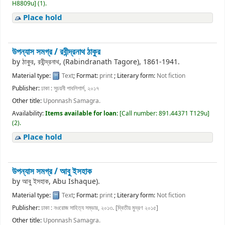
H8809u
]
(1).
Place hold
উপন্যাস সমগ্র /
রবীন্দ্রনাথ ঠাকুর
by
ঠাকুর, রবীন্দ্রনাথ, (Rabindranath Tagore)
, 1861-1941
.
Material type:
Text
; Format:
print
; Literary form:
Not fiction
Publisher:
ঢাকা : সুচয়নী পাবলিশার্স, ২০১৭
Other title:
Uponnash Samagra.
Availability:
Items available for loan:
[
Call number:
891.44371 T129u
]
(2).
Place hold
উপন্যাস সমগ্র /
আবু ইসহাক
by
আবু ইসহাক, Abu Ishaque).
Material type:
Text
; Format:
print
; Literary form:
Not fiction
Publisher:
ঢাকা : নওরোজ সাহিত্য সম্ভার, ২০১৩. [দ্বিতীয় মুদ্রণ ২০১৫]
Other title:
Uponnash Samagra.