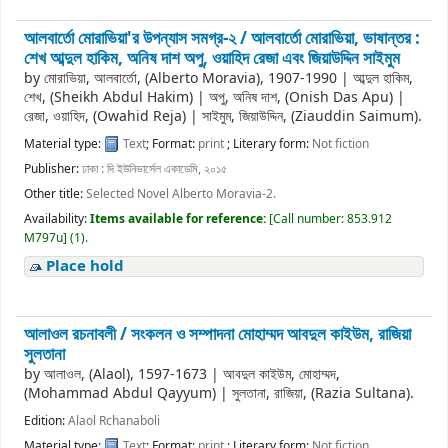
আলবার্তো মোরাভিয়া'র উপন্যাস সমগ্র-২ /
আলবার্তো মোরাভিয়া, ভাষান্তর :
শেখ আব্দুল হাকিম, অনিষ দাশ অপু, ওয়াহিদ রেজা এবং জিয়াউদ্দিন সাইমুম
by
মোরাভিয়া, আলবার্তো, (Alberto Moravia)
, 1907-1990
|
আব্দুল হাকিম,
শেখ, (Sheikh Abdul Hakim)
|
অপু, অনিষ দাশ, (Onish Das Apu)
|
রেজা, ওয়াহিদ, (Owahid Reja)
|
সাইমুম, জিয়াউদ্দিন, (Ziauddin Saimum).
Material type:
Text
; Format:
print
; Literary form:
Not fiction
Publisher:
ঢাকা : দি ইউনিভার্সেল একাডেমি, ২০১৫
Other title:
Selected Novel Alberto Moravia-2.
Availability:
Items available for reference:
[
Call number:
853.912
M797u
]
(1).
Place hold
আলাওল রচনাবলী /
সংকলন ও সম্পাদনা মোহাম্মদ আবদুল কাইউম, রাজিয়া
সুলতানা
by
আলাওল, (Alaol)
, 1597-1673
|
আবদুল কাইউম, মোহাম্মদ,
(Mohammad Abdul Qayyum)
|
সুলতানা, রাজিয়া, (Razia Sultana).
Edition:
Alaol Rchanaboli
Material type:
Text
; Format:
print
; Literary form:
Not fiction